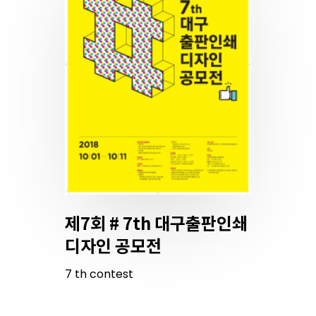
제7회 # 7th 대구출판인쇄
디자인 공모전
7
th
contest